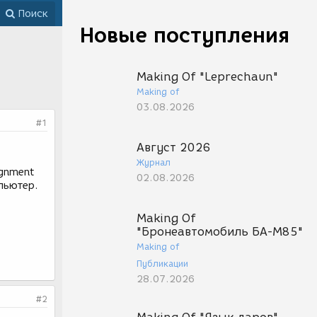
Поиск
Новые поступления
Making Of "Leprechaun"
Making of
03.08.2026
#1
Август 2026
Журнал
ignment
02.08.2026
мпьютер.
Making Of
"Бронеавтомобиль БА-М85"
Making of
Публикации
28.07.2026
#2