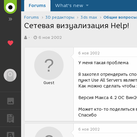
Forums
What's new
Forums
3D редакторы
3ds max
Общие вопросы
Сетевая визуализация Help!
А
Д
-
6 ноя 2002
в
а
т
т
о
а
6 ноя 2002
р
с
т
о
У меня такая проблема
е
з
м
д
Я захотел отрендерить сп
Гость
ы
а
пункт Use All Servers явля
Guest
н
Как можно сделать чтобы 
и
я
Версия Макса 4.2 ОС Вин
ГАЛЕРЕЯ
Может кто-то поделиться 
Спасибо
ПУБЛИКАЦИИ
6 ноя 2002
БЛОГИ