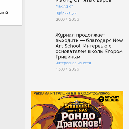
Making Of "Язык даров"
Making of
ьной
Публикации
20.07.2026
Журнал продолжает
выходить — благодаря New
Art School. Интервью с
основателем школы Егором
Гришиным
Интересное из сети
15.07.2026