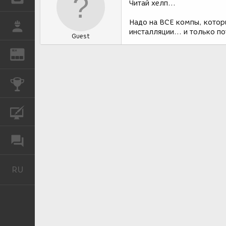
Читай хелп...
Надо на ВСЕ компы, котор
РАБОТА
инсталляции... и только п
Guest
REN
ЖУРНАЛ
КОНКУРСЫ
КУРСЫ
ФОРУМ
RU
Русский