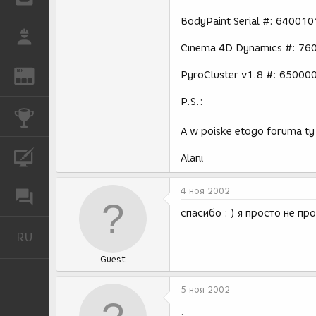
BodyPaint Serial #: 6400
РАБОТА
Cinema 4D Dynamics #: 7
REN
PyroCluster v1.8 #: 6500
ЖУРНАЛ
P.S.:
КОНКУРСЫ
A w poiske etogo foruma ty
КУРСЫ
Alani
4 ноя 2002
ФОРУМ
спасибо : ) я просто не пр
RU
Русский
Guest
5 ноя 2002
.