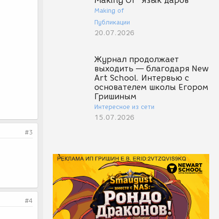
Making Of "Язык даров"
Making of
Публикации
20.07.2026
Журнал продолжает
выходить — благодаря New
Art School. Интервью с
основателем школы Егором
Гришиным
Интересное из сети
15.07.2026
#3
#4