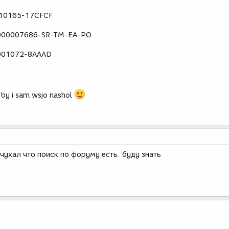
1010165-17CFCF
6000007686-SR-TM-EA-PO
0001072-8AAAD
 by i sam wsjo nashol
очухал что поиск по форуму есть. буду знать