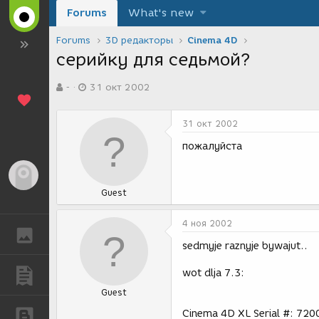
Forums
What's new
Forums
3D редакторы
Cinema 4D
серийку для седьмой?
А
Д
-
31 окт 2002
в
а
т
т
о
а
31 окт 2002
р
с
т
о
пожалуйста
е
з
м
д
Гость
ы
а
Guest
н
и
я
4 ноя 2002
ГАЛЕРЕЯ
sedmyje raznyje bywajut..
wot dlja 7.3:
ПУБЛИКАЦИИ
Guest
Cinema 4D XL Serial #: 
БЛОГИ