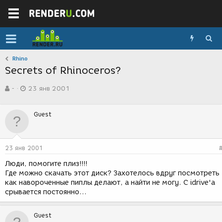
Rhino
Secrets of Rhinoceros?
А
Д
-
23 янв 2001
в
а
т
т
о
а
Guest
р
с
т
о
е
з
м
д
23 янв 2001
ы
а
н
Люди, помогите плиз!!!!
и
Где можно скачать этот диск? Захотелось вдруг посмотреть
я
как навороченные пиплы делают, а найти не могу. С idrive'а
срывается постоянно...
Guest