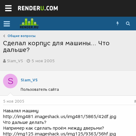
Общие вопросы
Сделал корпус для машины... Что
дальше?
А
Д
Slam_VS
5 ноя 2005
в
а
т
т
о
а
S
р
с
Slam_VS
т
о
Пользователь сайта
е
з
м
д
ы
а
5 ноя 2005
н
Навалял машину
и
http://img481.imageshack.us/img481/5865/42df.jpg
я
Что дальше делать?
Например как сделать проём между дверьми?
http://img125.imageshack.us/img125/9363/56hf.jpg