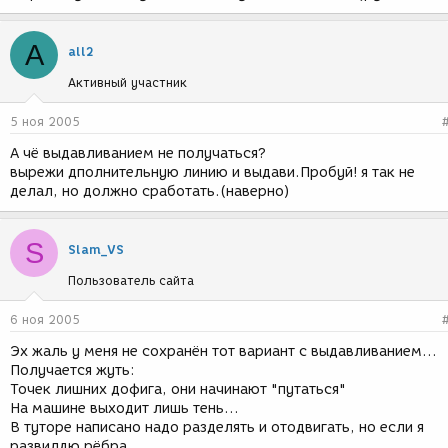
A
all2
Активный участник
5 ноя 2005
А чё выдавливанием не получаться?
вырежи дполнительную линию и выдави.Пробуй! я так не
делал, но должно сработать.(наверно)
S
Slam_VS
Пользователь сайта
6 ноя 2005
Эх жаль у меня не сохранён тот вариант с выдавливанием...
Получается жуть:
Точек лишних дофига, они начинают "путаться"
На машине выходит лишь тень...
В туторе написано надо разделять и отодвигать, но если я
развилдю рёбра,