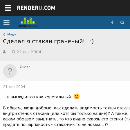
Maya
Сделал я стакан граненый!.. :)
А
Д
-
21 дек 2004
в
а
т
т
о
а
Guest
р
с
т
о
е
з
м
д
21 дек 2004
ы
а
н
...и выглядит он как хрустальный.
и
я
В общем, люди добрые, как сделать видимость толщи стекл
внутри стенок стакана (или хотя бы только на дне)? А также,
каким образом замутнить, то что видно сквозь его стенки (т.
придать пошарпаность - стаканчик то не новый...)?