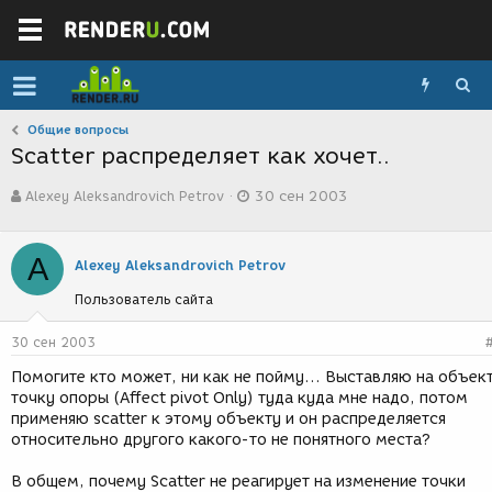
Общие вопросы
Scatter распределяет как хочет..
А
Д
Alexey Aleksandrovich Petrov
30 сен 2003
в
а
т
т
о
а
A
р
с
Alexey Aleksandrovich Petrov
т
о
Пользователь сайта
е
з
м
д
ы
а
30 сен 2003
н
Помогите кто может, ни как не пойму... Выставляю на объек
и
точку опоры (Affect pivot Only) туда куда мне надо, потом
я
применяю scatter к этому объекту и он распределяется
относительно другого какого-то не понятного места?
В общем, почему Scatter не реагирует на изменение точки