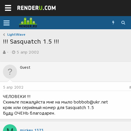
LightWave
!!! Sasquatch 1.5 !!!
А
Д
-
5 апр 2002
в
а
т
т
о
а
Guest
р
с
т
о
е
з
м
д
5 апр 2002
ы
а
н
ЧЕЛОВЕКИ !!!
и
Скиньте пожалуйста мне на мыло bobbob@ukr.net
я
кряк или серийный номер для Sasquatch 1.5
Буду ОЧЕНЬ благодарен.
mickey 1373