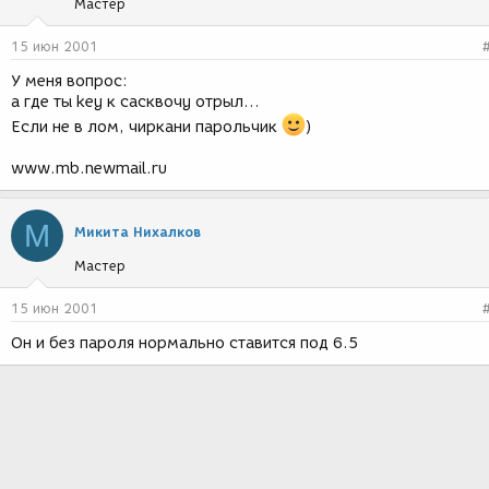
Мастер
15 июн 2001
У меня вопрос:
а где ты key к сасквочу отрыл...
Если не в лом, чиркани парольчик
)
www.mb.newmail.ru
М
Микита Нихалков
Мастер
15 июн 2001
Он и без пароля нормально ставится под 6.5