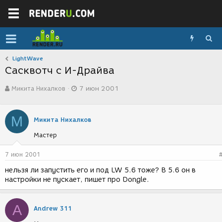
LightWave
Сасквотч с И-Драйва
А
Д
Микита Нихалков
7 июн 2001
в
а
т
т
о
а
М
р
с
Микита Нихалков
т
о
Мастер
е
з
м
д
ы
а
7 июн 2001
н
нельзя ли запустить его и под LW 5.6 тоже? В 5.6 он в
и
настройки не пускает, пишет про Dongle.
я
A
Andrew 311