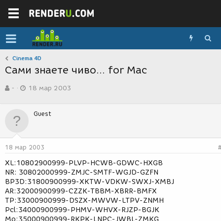
Cinema 4D
Сами знаете чиво... for Mac
А
Д
-
18 мар 2003
в
а
т
т
о
а
Guest
р
с
т
о
е
з
м
д
18 мар 2003
ы
а
н
XL:10802900999-PLVP-HCWB-GDWC-HXGB
и
NR: 30802000999-ZMJC-SMTF-WGJD-GZFN
я
BP3D:31800900999-XKTW-VDKW-SWXJ-XMBJ
AR:32000900999-CZZK-TBBM-XBRR-BMFX
TP:33000900999-DSZX-MWVW-LTPV-ZNMH
Pcl:34000900999-PHMV-WHVX-RJZP-BGJK
Mo:35000900999-RKPK-LNPC-JWBL-ZMKG