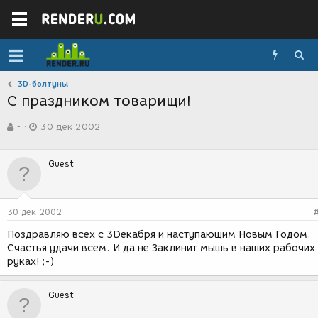
3D-болтуны
С праздником товарищи!
А
Д
-
30 дек 2002
в
а
т
т
о
а
Guest
р
с
т
о
е
з
м
д
30 дек 2002
ы
а
н
Поздравляю всех с 3Dекабря и наступающим Новым Годом.
и
Счастья удачи всем. И да не Заклинит мышь в наших рабочих
я
руках! ;-)
Guest