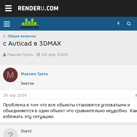
Общие вопросы
с Auticad в 3DMAX
А
Д
Максим Гресь
26 апр 2004
в
а
т
т
о
а
М
р
с
Максим Гресь
т
о
Знаток
е
з
м
д
ы
а
26 апр 2004
н
Проблема в том что все обьекты становятся угловатыми и
и
обьединяются в один обьект что сравнительно неудобно. Ка
я
избежать эту ситуацию.
Guest