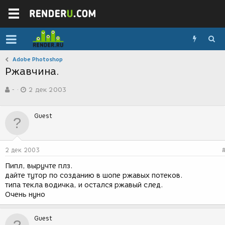
Adobe Photoshop
Ржавчина.
А
Д
-
2 дек 2003
в
а
т
т
о
а
Guest
р
с
т
о
е
з
м
д
2 дек 2003
ы
а
н
Пипл, выручте плз.
и
дайте тутор по созданию в шопе ржавых потеков.
я
типа текла водичка, и остался ржавый след.
Очень нуно
Guest