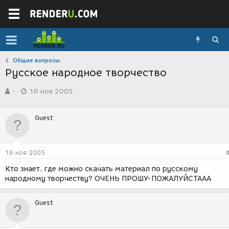
Общие вопросы
Русское народное творчество
А
Д
-
16 ноя 2005
в
а
т
т
о
а
Guest
р
с
т
о
е
з
м
д
16 ноя 2005
ы
а
н
Кто знает, где можно скачать материал по русскому
и
народному творчеству? ОЧЕНЬ ПРОШУ-ПОЖАЛУЙСТААА
я
Guest