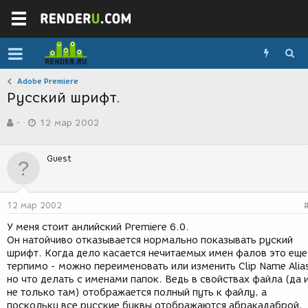
Adobe Premiere
Русский шрифт.
А
Д
-
12 мар 2002
в
а
т
т
о
а
Guest
р
с
т
о
е
з
м
д
12 мар 2002
ы
а
н
У меня стоит анлийский Premiere 6.0.
и
Он натойчиво отказывается нормально показывать руский
я
шрифт. Когда дело касается нечитаемых имен фалов это еще
терпимо - можно переименовать или изменить Clip Name Alia
но что делать с именами папок. Ведь в свойствах файла (да 
не только там) отображается полный путь к файлу, а
поскольку все русские буквы отображаются абракадаброй,