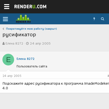
Покритикуйте мою работу (закрыт)
русификатор
А
Д
Елена 8272
24 апр 2005
в
а
т
т
о
а
Е
р
с
Елена 8272
т
о
Пользователь сайта
е
з
м
д
ы
а
24 апр 2005
н
Подскажите адрес русификатора к программа ImadeModeke
и
4.0
я