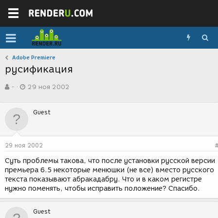
Adobe Premiere
русификация
А
Д
-
29 ноя 2002
в
а
т
т
о
а
Guest
р
с
т
о
е
з
м
д
29 ноя 2002
ы
а
н
Суть проблемы такова, что после установки русской версии
и
премьера 6.5 некоторые менюшки (не все) вместо русского
я
текста показывают абракадабру. Что и в каком регистре
нужно поменять, чтобы исправить положение? Спасибо.
Guest