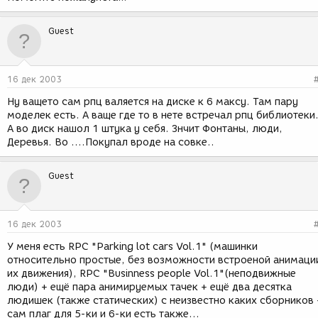
Guest
16 дек 2003
Ну ващето сам рпц валяется на диске к 6 максу. Там пару
моделек есть. А ваще где то в нете встречал рпц библиотеки
А во диск нашол 1 штука у себя. Знчит Фонтаны, люди,
Деревья. Во ....Покупал вроде на совке..
Guest
16 дек 2003
У меня есть RPC "Parking lot cars Vol.1" (машинки
относительно простые, без возможности встроеной анимаци
их движения), RPC "Businness people Vol.1"(неподвижные
люди) + ещё пара анимируемых тачек + ещё два десятка
людишек (также статических) с неизвестно каких сборников 
сам плаг для 5-ки и 6-ки есть также...