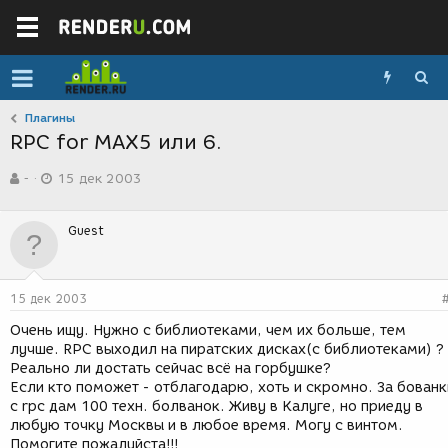
Плагины
RPC for MAX5 или 6.
А
Д
-
15 дек 2003
в
а
т
т
о
а
Guest
р
с
т
о
е
з
м
д
15 дек 2003
ы
а
н
Очень ищу. Нужно с библиотеками, чем их больше, тем
и
лучше. RPC выходил на пиратских дисках(с библиотеками) ?
я
Реально ли достать сейчас всё на горбушке?
Если кто поможет - отблагодарю, хоть и скромно. За бованк
c rpc дам 100 техн. болванок. Живу в Калуге, но приеду в
любую точку Москвы и в любое время. Могу с винтом.
Помогите пожалуйста!!!