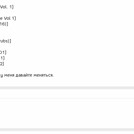
Vol. 1]
e Vol 1]
f16)]
rubs)]
CD1]
 1]
2]
т у меня давайте меняться.