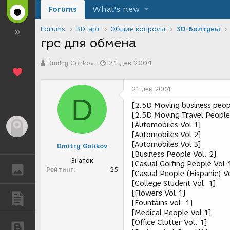
Forums
What's new
Forums
3D-арт
Общие вопросы
3D-болтуны
rpc для обмена
А
Д
Dmitry Golikov
21 дек 2004
в
а
т
т
о
а
21 дек 2004
р
с
D
т
о
[2.5D Moving business peopl
е
з
[2.5D Moving Travel People
м
д
[Automobiles Vol 1]
Гость
ы
а
[Automobiles Vol 2]
н
[Automobiles Vol 3]
Dmitry Golikov
и
[Business People Vol. 2]
я
Знаток
[Casual Golfing People Vol.
ГАЛЕРЕЯ
Рейтинг
25
[Casual People (Hispanic) V
[College Student Vol. 1]
[Flowers Vol.1]
ПУБЛИКАЦИИ
[Fountains vol. 1]
[Medical People Vol 1]
[Office Clutter Vol. 1]
БЛОГИ