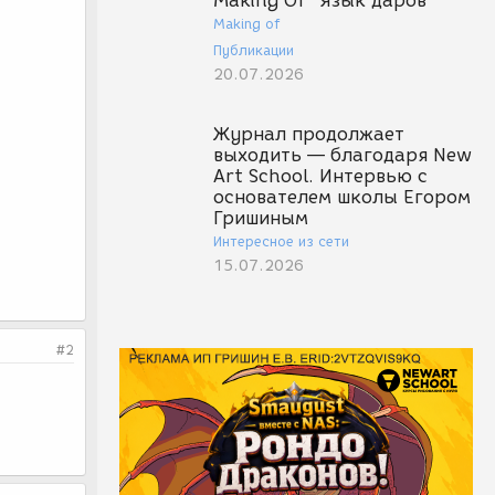
Making Of "Язык даров"
Making of
Публикации
20.07.2026
Журнал продолжает
выходить — благодаря New
Art School. Интервью с
основателем школы Егором
Гришиным
Интересное из сети
15.07.2026
#2