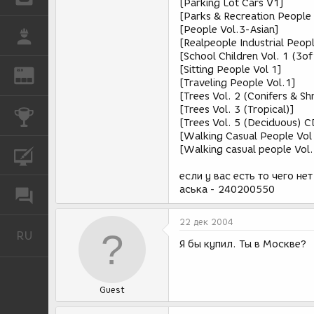
[Parking Lot Cars V1]
[Parks & Recreation People 
[People Vol.3-Asian]
РАБОТА
[Realpeople Industrial Peopl
[School Children Vol. 1 (3o
[Sitting People Vol 1]
REN
ЖУРНАЛ
[Traveling People Vol.1]
[Trees Vol. 2 (Conifers & Sh
[Trees Vol. 3 (Tropical)]
КОНКУРСЫ
[Trees Vol. 5 (Deciduous) 
[Walking Casual People Vol
[Walking casual people Vol.
КУРСЫ
если у вас есть то чего не
аська - 240200550
ФОРУМ
22 дек 2004
RU
Русский
Я бы купил. Ты в Москве?
Guest