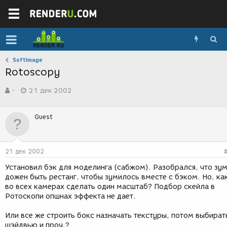
SoftImage
Rotoscopy
А
Д
-
21 дек 2002
в
а
т
т
о
а
Guest
р
с
т
о
е
з
м
д
21 дек 2002
ы
а
н
Установил бэк для моделинга (сабжом). Разобрался, что зу
и
дожен быть рестанг, чтобы зумилось вместе с бэком. Но, ка
я
во всех камерах сделать один масштаб? Подбор скейла в
Ротоскопи опшнах эффекта не дает.
Или все же строить бокс назначать текстуры, потом выбират
шэйдвью и проч.?