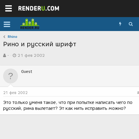
Rhino
Рино и русский шрифт
А
Д
-
21 фев 2002
в
а
т
т
о
а
Guest
р
с
т
о
е
з
м
д
21 фев 2002
ы
а
н
Это только уменя такое, что при попытке написать чего по
и
русский, рина вылетает? Эт как нить исправить можно?
я