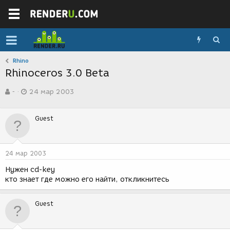
Rhino
Rhinoceros 3.0 Beta
А
Д
-
24 мар 2003
в
а
т
т
о
а
Guest
р
с
т
о
е
з
м
д
24 мар 2003
ы
а
н
Нужен cd-key
и
кто знает где можно его найти, откликнитесь
я
Guest