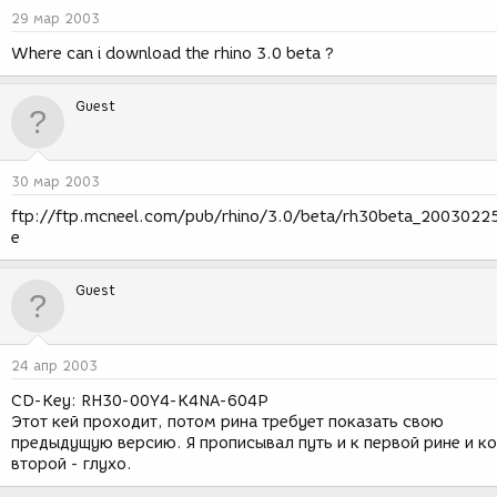
29 мар 2003
Where can i download the rhino 3.0 beta ?
Guest
30 мар 2003
ftp://ftp.mcneel.com/pub/rhino/3.0/beta/rh30beta_2003022
e
Guest
24 апр 2003
CD-Key: RH30-00Y4-K4NA-604P
Этот кей проходит, потом рина требует показать свою
предыдущую версию. Я прописывал путь и к первой рине и ко
второй - глухо.