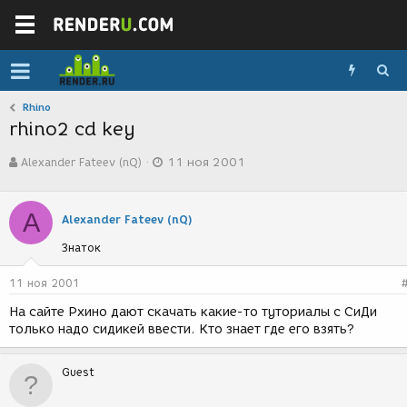
Rhino
rhino2 cd key
А
Д
Alexander Fateev (nQ)
11 ноя 2001
в
а
т
т
о
а
A
р
с
Alexander Fateev (nQ)
т
о
Знаток
е
з
м
д
ы
а
11 ноя 2001
н
На сайте Рхино дают скачать какие-то туториалы с СиДи
и
только надо сидикей ввести. Кто знает где его взять?
я
Guest