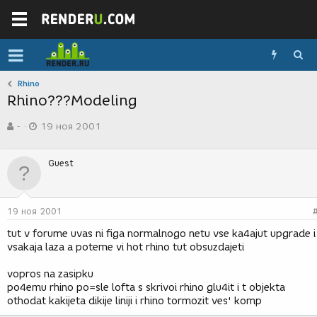
Rhino
Rhino???Modeling
А
Д
-
19 ноя 2001
в
а
т
т
о
а
Guest
р
с
т
о
е
з
м
д
19 ноя 2001
ы
а
н
tut v forume uvas ni figa normalnogo netu vse ka4ajut upgrade i
и
vsakaja laza a poteme vi hot rhino tut obsuzdajeti
я
vopros na zasipku
po4emu rhino po=sle lofta s skrivoi rhino glu4it i t objekta
othodat kakijeta dikije liniji i rhino tormozit ves' komp