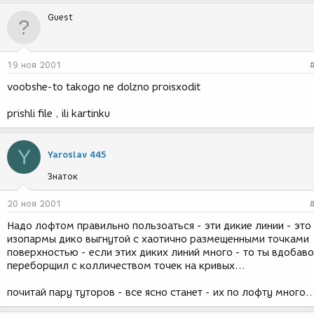
Guest
19 ноя 2001
voobshe-to takogo ne dolzno proisxodit
prishli file , ili kartinku
Y
Yaroslav 445
Знаток
20 ноя 2001
Надо лофтом правильно пользоаться - эти дикие линии - это
изопармы дико выгнутой с хаотично размещенными точками
поверхностью - если этих диких линий много - то ты вдобав
переборщил с колличеством точек на кривых...
почитай пару туторов - все ясно станет - их по лофту много..