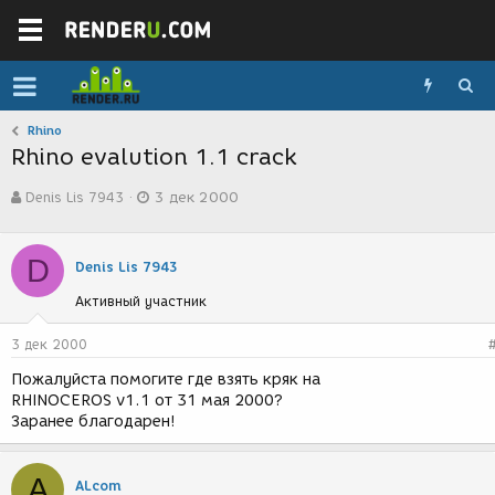
Rhino
Rhino evalution 1.1 crack
А
Д
Denis Lis 7943
3 дек 2000
в
а
т
т
о
а
D
р
с
Denis Lis 7943
т
о
Активный участник
е
з
м
д
ы
а
3 дек 2000
н
Пожалуйста помогите где взять кряк на
и
RHINOCEROS v1.1 от 31 мая 2000?
я
Заранее благодарен!
A
ALcom