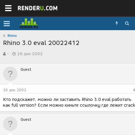
Rhino
Rhino 3.0 eval 20022412
А
Д
-
26 дек 2002
в
а
т
т
о
а
Guest
р
с
т
о
е
з
м
д
26 дек 2002
ы
а
н
Кто подскажет, можно ли заставить Rhino 3.0 eval работать
и
как full version? Если можно киньте ссылочку где лежит crack
я
Guest