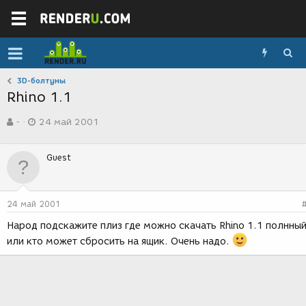
3D-болтуны
Rhino 1.1
А
Д
-
24 май 2001
в
а
т
т
о
а
Guest
р
с
т
о
е
з
м
д
24 май 2001
ы
а
н
Народ подскажите плиз где можно скачать Rhino 1.1 полнный
и
или кто может сбросить на ящик. Очень надо.
я