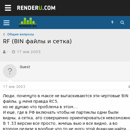
Общие вопросы
RF (BIN файлы и сетка)
А
Д
-
17 янв 2003
в
а
т
т
о
а
Guest
р
с
т
о
е
з
м
д
17 янв 2003
ы
а
н
Люди, почемуто в максе не вытаскиваются эти чертовые BIN
и
файлы, у меня правда RC5,
я
но не думаю что проблема в этом...
И еще, где в РФ включать чтобы не партиклы одни были
видны, а сетка, ато совершенно ориентироваться невозможн
В 1.33 версии все просто, жмешь вью и все видно, а во
втором релизе я вообще что то не могу этой функции найти..