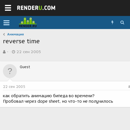
Анимация
reverse time
А
Д
-
22 сен 2005
в
а
т
т
о
а
Guest
р
с
т
о
е
з
м
д
22 сен 2005
ы
а
н
как обратить анимацию бипеда во времени?
и
Пробовал через dope sheet, но что-то не получилось
я