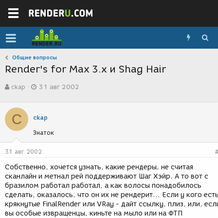
Общие вопросы
Render's for Max 3.x и Shag Hair
А
Д
ckap
31 авг 2002
в
а
т
т
о
а
C
р
с
ckap
т
о
Знаток
е
з
м
д
ы
а
31 авг 2002
н
Собственно, хочется узнать, какие рендеры, не считая
и
сканлайн и метнал рей поддерживают Шаг Хэйр. А то вот с
я
бразилом работал работал, а как волосы понадобилось
сделать, оказалось, что он их не рендерит... Если у кого ест
крякнутые FinalRender или VRay - дайт ссылку, плиз, или, есл
вы особые извращенцы, киньте на мыло или на ФТП