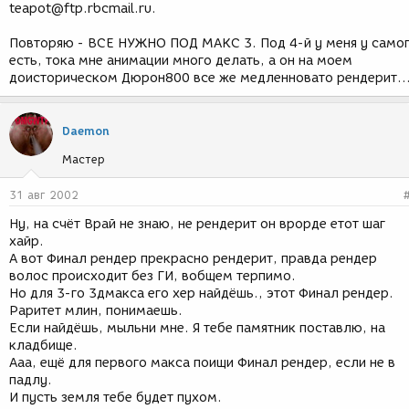
teapot@ftp.rbcmail.ru.
Повторяю - ВСЕ НУЖНО ПОД МАКС 3. Под 4-й у меня у само
есть, тока мне анимации много делать, а он на моем
доисторическом Дюрон800 все же медленновато рендерит..
Daemon
Мастер
31 авг 2002
Ну, на счёт Врай не знаю, не рендерит он врорде етот шаг
хайр.
А вот Финал рендер прекрасно рендерит, правда рендер
волос происходит без ГИ, вобщем терпимо.
Но для 3-го 3дмакса его хер найдёшь., этот Финал рендер.
Раритет млин, понимаешь.
Если найдёшь, мыльни мне. Я тебе памятник поставлю, на
кладбище.
Ааа, ещё для первого макса поищи Финал рендер, если не в
падлу.
И пусть земля тебе будет пухом.