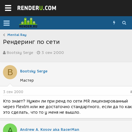
Mental Ray
Рендеринг по сети
А
Д
Bootsky Serge
3 сен 2000
в
а
т
т
о
а
B
р
с
Bootsky Serge
т
о
Мастер
е
з
м
д
ы
а
3 сен 2000
н
Кто знает? Нужен ли при ренд по сети MR лицензированный
и
через Flexlm или же достаточно стандартного, если да то как
я
это сделать, что то у меня не вышло.
A
Andrew A. Kosov aka RacerMan