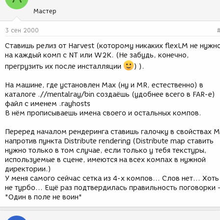
Мастер
3 сен 2000
Ставишь релиз от Harvest (которому никаких flexLM не нужн
на каждый комп с NT или W2K. (Не забудь, конечно,
прегрузить их после инсталляции
) ).
На машине, где установлен Max (ну и MR, естественно) в
каталоге .//mentalray/bin создаёшь (удобнее всего в FAR-e)
файл с именем .rayhosts
В нём прописываешь имена своего и остальных компов.
Переред началом рендеринга ставишь галочку в свойствах 
напротив пункта Distribute rendering (Distribute map ставить
нужно только в том случае, если только у тебя текстуры,
используемые в сцене, имеются на всех компах в нужной
директории.)
У меня самого сейчас сетка из 4-х компов... Слов нет... Хоть
не турбо... Ещё раз подтвердилась правильность поговорки 
"Один в поле не воин"