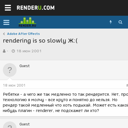
Adobe After Effects
rendering is so slowly Ж:(
А
Д
-
18 июн 2001
в
а
т
т
о
а
Guest
р
с
т
о
е
з
м
д
18 июн 2001
ы
а
н
Ребятки - а чего же так медленно то так рендерится. Нет, пр
и
технологию я молчу - все круто и понятно до нельзя. Но
я
рендер такой медленный что хоть подыхай. Может есть како
нибудь плагин - renderer, не подскажет ли хто?
Guest