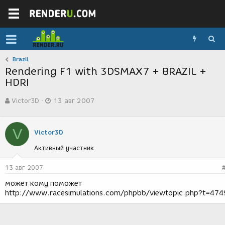
Brazil
Rendering F1 with 3DSMAX7 + BRAZIL +
HDRI
А
Д
Victor3D
13 авг 2007
в
а
т
т
о
а
V
р
с
Victor3D
т
о
Активный участник
е
з
м
д
ы
а
13 авг 2007
н
может кому поможет
и
http://www.racesimulations.com/phpbb/viewtopic.php?t=474
я