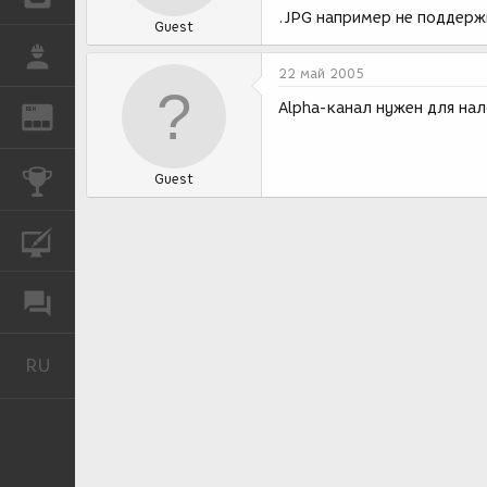
.JPG например не поддерж
Guest
РАБОТА
22 май 2005
Alpha-канал нужен для на
REN
ЖУРНАЛ
КОНКУРСЫ
Guest
КУРСЫ
ФОРУМ
RU
Русский