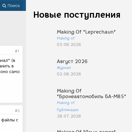
Поиск
Новые поступления
Making Of "Leprechaun"
Making of
03.08.2026
#1
нал" (в
Август 2026
анить в
Журнал
 оно само
02.08.2026
Making Of
"Бронеавтомобиль БА-М85"
Making of
Публикации
#2
28.07.2026
т файлы с