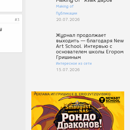
Making Of "Язык даров"
Making of
Публикации
20.07.2026
#3
у
Журнал продолжает
выходить — благодаря New
Art School. Интервью с
основателем школы Егором
Гришиным
Интересное из сети
15.07.2026