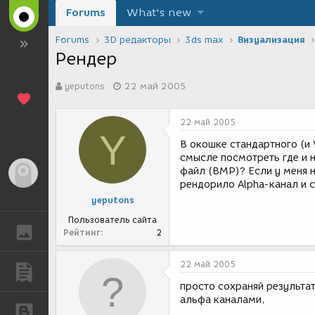
Forums
What's new
Forums
3D редакторы
3ds max
Визуализация
Рендер
А
Д
yeputons
22 май 2005
в
а
т
т
о
а
22 май 2005
р
с
Y
т
о
В окошке стандартного (и 
е
з
смысле посмотреть где и н
м
д
файл (BMP)? Если у меня 
Гость
ы
а
рендорило Alpha-канал и с
н
yeputons
и
я
Пользователь сайта
ГАЛЕРЕЯ
Рейтинг
2
22 май 2005
ПУБЛИКАЦИИ
просто сохраняй результа
альфа каналами,
БЛОГИ