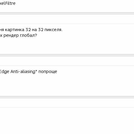
elFiltre
ня картинка 32 на 32 пикселя.
иях рендер глобал?
dge Anti-aliasing" попроще