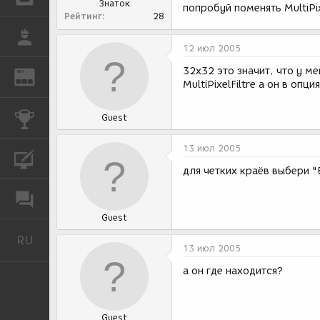
Знаток
попробуй поменять MultiPix
Рейтинг
28
РАБОТА
12 июл 2005
32x32 это значит, что у ме
REN
ЖУРНАЛ
MultiPixelFiltre а он в опц
КОНКУРСЫ
Guest
13 июл 2005
КУРСЫ
для четких краёв выбери "E
ФОРУМ
Guest
RU
Русский
13 июл 2005
а он где находится?
Guest