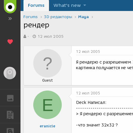
Forums
What's new
Forums
3D редакторы
Maya
рендер
А
Д
-
12 июл 2005
в
а
т
т
о
а
12 июл 2005
р
с
т
о
Я рендерю с разрешением 
е
з
картинка получается не че
м
д
Гость
ы
а
Guest
н
и
я
12 июл 2005
ГАЛЕРЕЯ
E
Deck Написал:
---------------------------
> Я рендерю с разрешение
ПУБЛИКАЦИИ
-что значит 32x32 ?
eranicle
БЛОГИ