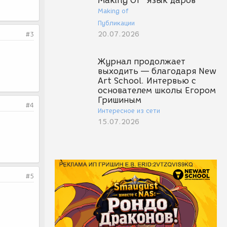
Making Of "Язык даров"
Making of
Публикации
20.07.2026
#3
Журнал продолжает
выходить — благодаря New
Art School. Интервью с
основателем школы Егором
Гришиным
#4
Интересное из сети
15.07.2026
#5