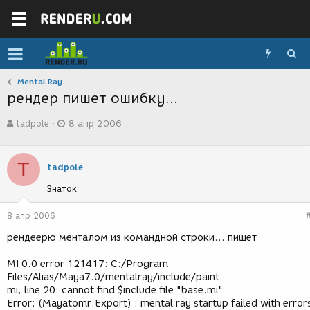
Mental Ray
рендер пишет ошибку...
А
Д
tadpole
8 апр 2006
в
а
т
т
о
а
T
р
с
tadpole
т
о
Знаток
е
з
м
д
ы
а
8 апр 2006
н
рендеерю менталом из командной строки... пишет
и
я
MI 0.0 error 121417: C:/Program
Files/Alias/Maya7.0/mentalray/include/paint.
mi, line 20: cannot find $include file "base.mi"
Error: (Mayatomr.Export) : mental ray startup failed with error