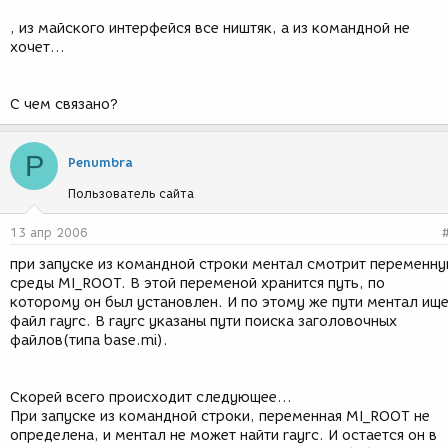
, из майского интерфейся все ништяк, а из командной не
хочет...
С чем связано?
P
Penumbra
Пользователь сайта
13 апр 2006
при запуске из командной строки ментал смотрит переменн
среды MI_ROOT. В этой переменой хранится путь, по
которому он был установлен. И по этому же пути ментал ищ
файл rayrc. В rayrc указаны пути поиска заголовочных
файлов(типа base.mi).
Скорей всего происходит следующее...
При запуске из командной строки, переменная MI_ROOT не
определена, и ментал не может найти rayrc. И остается он в