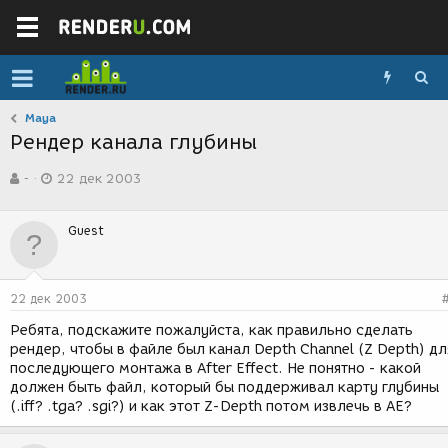
Maya
Рендер канала глубины
А
Д
-
22 дек 2003
в
а
т
т
о
а
Guest
р
с
т
о
е
з
м
д
22 дек 2003
ы
а
н
Ребята, подскажите пожалуйста, как правильно сделать
и
рендер, чтобы в файле был канал Depth Channel (Z Depth) дл
я
последующего монтажа в After Effect. Не понятно - какой
должен быть файл, который бы поддерживал карту глубины
(.iff? .tga? .sgi?) и как этот Z-Depth потом извлечь в АЕ?