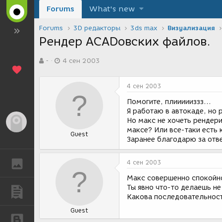
Forums
What's new
Forums
3D редакторы
3ds max
Визуализация
Рендер ACADовских файлов.
А
Д
-
4 сен 2003
в
а
т
т
о
а
4 сен 2003
р
с
т
о
Помогите, плиииииззз...
е
з
Я работаю в автокаде, но 
м
д
Но макс не хочеть рендер
Гость
ы
а
максе? Или все-таки есть
Guest
н
Заранее благодарю за отве
и
я
ГАЛЕРЕЯ
4 сен 2003
Макс совершенно спокойн
Ты явно что-то делаешь не 
ПУБЛИКАЦИИ
Какова последовательност
Guest
БЛОГИ