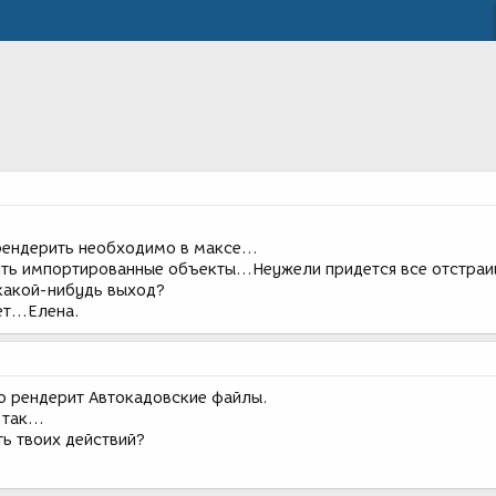
рендерить необходимо в максе...
ить импортированные объекты...Неужели придется все отстраи
 какой-нибудь выход?
т...Елена.
о рендерит Автокадовские файлы.
так...
ь твоих действий?