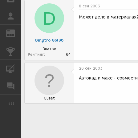
8 сен 2003
D
РАБОТА
Может дело в материалах?
REN
ЖУРНАЛ
Dmytro Golub
Знаток
КОНКУРСЫ
Рейтинг
64
КУРСЫ
26 сен 2003
Автокад и макс - совмести
ФОРУМ
Guest
RU
Русский