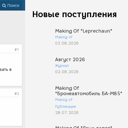
Поиск
Новые поступления
Making Of "Leprechaun"
Making of
03.08.2026
#1
Август 2026
Журнал
вать в
02.08.2026
Making Of
"Бронеавтомобиль БА-М85"
#2
Making of
Публикации
28.07.2026