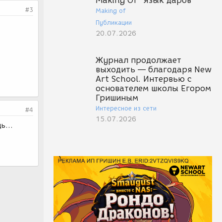
Making Of "Язык даров"
#3
Making of
Публикации
20.07.2026
Журнал продолжает
выходить — благодаря New
Art School. Интервью с
основателем школы Егором
Гришиным
Интересное из сети
#4
15.07.2026
ь...