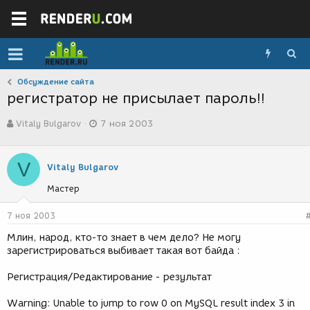
Обсуждение сайта
регистратор не присылает пароль!!
А
Д
Vitaly Bulgarov
7 ноя 2003
в
а
т
т
о
а
V
р
с
Vitaly Bulgarov
т
о
Мастер
е
з
м
д
ы
а
7 ноя 2003
н
Млин, народ, кто-то знает в чем дело? Не могу
и
зарегистрироваться выбивает такая вот байда :
я
Регистрация/Редактирование - результат
Warning: Unable to jump to row 0 on MySQL result index 3 in