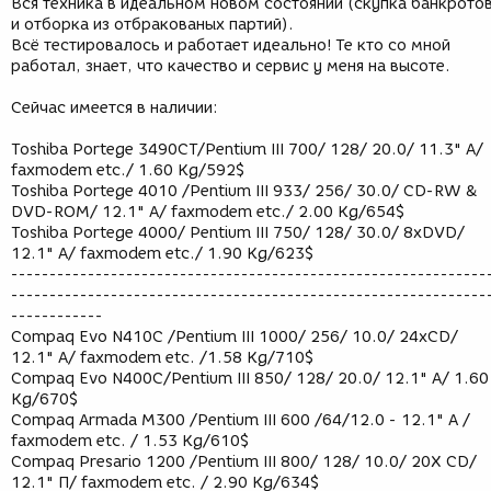
Вся техника в идеальном новом состоянии (скупка банкрото
и отборка из отбракованых партий).
Всё тестировалось и работает идеально! Те кто со мной
работал, знает, что качество и сервис у меня на высоте.
Сейчас имеется в наличии:
Toshiba Portege 3490CT/Pentium III 700/ 128/ 20.0/ 11.3" А/
faxmodem etc./ 1.60 Kg/592$
Toshiba Portege 4010 /Pentium III 933/ 256/ 30.0/ CD-RW &
DVD-ROM/ 12.1" А/ faxmodem etc./ 2.00 Kg/654$
Toshiba Portege 4000/ Pentium III 750/ 128/ 30.0/ 8хDVD/
12.1" А/ faxmodem etc./ 1.90 Kg/623$
--------------------------------------------------------------
--------------------------------------------------------------
------------
Compaq Evo N410C /Pentium III 1000/ 256/ 10.0/ 24xCD/
12.1" А/ faxmodem etc. /1.58 Kg/710$
Compaq Evo N400C/Pentium III 850/ 128/ 20.0/ 12.1" А/ 1.60
Kg/670$
Compaq Armada M300 /Pentium III 600 /64/12.0 - 12.1" А /
faxmodem etc. / 1.53 Kg/610$
Compaq Presario 1200 /Pentium III 800/ 128/ 10.0/ 20X CD/
12.1" П/ faxmodem etc. / 2.90 Kg/634$