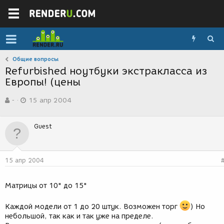
Общие вопросы
Refurbished ноутбуки экстракласса из
Европы! (цены
А
Д
-
15 апр 2004
в
а
т
т
о
а
Guest
р
с
т
о
е
з
м
д
15 апр 2004
ы
а
н
и
Матрицы от 10" до 15"
я
Каждой модели от 1 до 20 штук. Возможен торг
) Но
небольшой, так как и так уже на пределе.