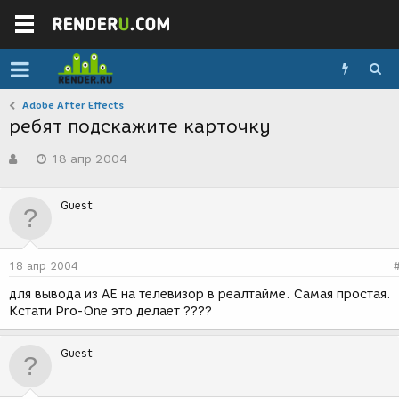
Adobe After Effects
ребят подскажите карточку
А
Д
-
18 апр 2004
в
а
т
т
о
а
Guest
р
с
т
о
е
з
м
д
18 апр 2004
ы
а
н
для вывода из AE на телевизор в реалтайме. Самая простая.
и
Кстати Pro-One это делает ????
я
Guest