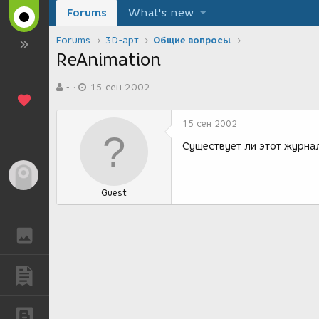
Forums
What's new
Forums
3D-арт
Общие вопросы
ReAnimation
А
Д
-
15 сен 2002
в
а
т
т
о
а
15 сен 2002
р
с
т
о
Существует ли этот журна
е
з
м
д
Гость
ы
а
Guest
н
и
я
ГАЛЕРЕЯ
ПУБЛИКАЦИИ
БЛОГИ