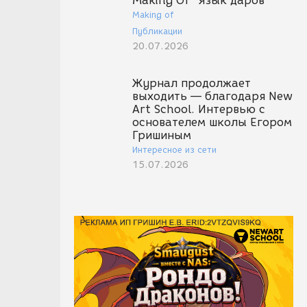
Making Of "Язык даров"
Making of
Публикации
20.07.2026
Журнал продолжает
выходить — благодаря New
Art School. Интервью с
основателем школы Егором
Гришиным
Интересное из сети
15.07.2026