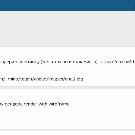
ендерить картинку (желательно во Фламинго) так чтоб на ней 
m/~rhino/teyon/ahead/images/end2.jpg
ах рендера render with wireframe