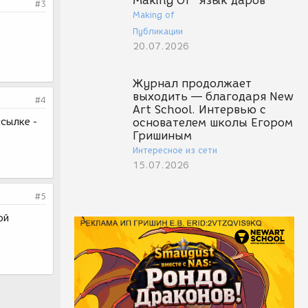
Making Of "Язык даров"
#3
Making of
Публикации
20.07.2026
Журнал продолжает
выходить — благодаря New
#4
Art School. Интервью с
ссылке -
основателем школы Егором
Гришиным
Интересное из сети
15.07.2026
#5
ой