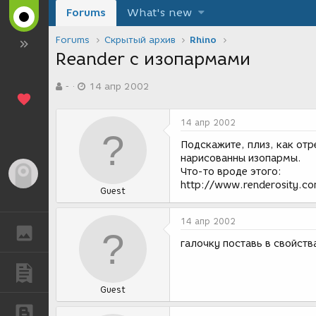
Forums
What's new
Forums
Скрытый архив
Rhino
Reander c изопармами
А
Д
-
14 апр 2002
в
а
т
т
о
а
14 апр 2002
р
с
т
о
Подскажите, плиз, как отр
е
з
нарисованны изопармы.
м
д
Что-то вроде этого:
Гость
ы
а
http://www.renderosity.co
Guest
н
и
я
14 апр 2002
ГАЛЕРЕЯ
галочку поставь в свойств
ПУБЛИКАЦИИ
Guest
БЛОГИ