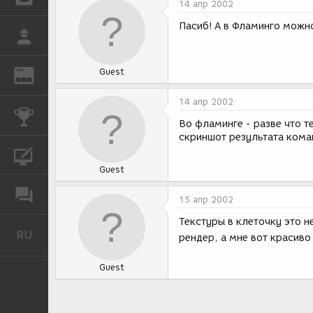
14 апр 2002
Пасиб! А в Фламинго можн
РАБОТА
Guest
REN
ЖУРНАЛ
14 апр 2002
КОНКУРСЫ
Во фламинге - разве что т
скриншот результата кома
КУРСЫ
Guest
ФОРУМ
15 апр 2002
Текстуры в клеточку это н
RU
Русский
рендер, а мне вот красиво
Guest