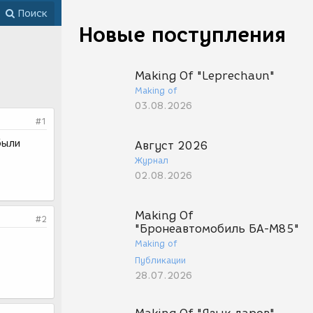
Поиск
Новые поступления
Making Of "Leprechaun"
Making of
03.08.2026
#1
были
Август 2026
Журнал
02.08.2026
Making Of
#2
"Бронеавтомобиль БА-М85"
Making of
Публикации
28.07.2026