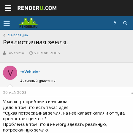
3D-болтуны
Реалистичная земля...
А
Д
-=Vehici=-
20 май 2003
в
а
т
т
о
а
V
р
с
-=Vehici=-
т
о
Активный участник
е
з
м
д
ы
а
20 май 2003
н
У меня тут проблема возникла...
и
Дело в том что есть такая идея:
я
"Сухая потресканная земля, на неё капает капля и от туда
проростает цветок."
Проблема в том что я не могу зделать реальную,
потресканную землю.