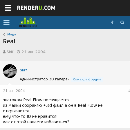
Maya
Real
А
Д
Skif
21 авг 2004
в
а
т
т
о
а
р
с
Skif
т
о
Администратор 3D галереи
е
з
Команда форума
м
д
ы
а
21 авг 2004
н
знатокам Real Flow посвящается...
и
из майки сохраняю *.sd файл а он в Real Flow не
я
открывается...
ему что-то ID не нравится!
как от этой напасти избавиться?