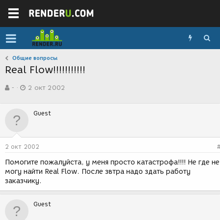
Общие вопросы
Real Flow!!!!!!!!!!!
А
Д
-
2 окт 2002
в
а
т
т
о
а
Guest
р
с
т
о
е
з
м
д
2 окт 2002
ы
а
н
Помогите пожалуйста, у меня просто катастрофа!!!! Не где не
и
могу найти Real Flow. После звтра надо здать работу
я
заказчику.
Guest