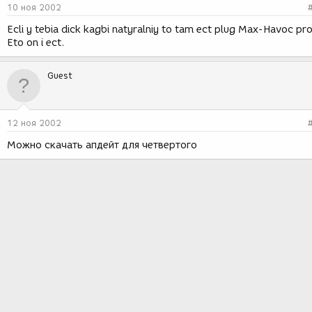
10 ноя 2002
Ecli y tebia dick kagbi natyralniy to tam ect plug Max-Havoc pro
Eto on i ect.
Guest
12 ноя 2002
Можно скачать апдейт для четвертого