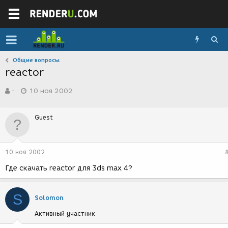
Общие вопросы
reactor
А
Д
-
10 ноя 2002
в
а
т
т
о
а
Guest
р
с
т
о
е
з
м
д
10 ноя 2002
ы
а
н
Где скачать reactor для 3ds max 4?
и
я
S
Solomon
Активный участник