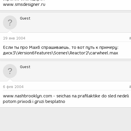
www.smsdesigner.ru
Guest
29 янв 2004
Если ты про Мах6 спрашиваешь, то вот путь к примеру:
диск3\Version6Features\Scenes\Reactor2\carwheel.max
Guest
6 фев 2004
www.nashbrooklyn.com - seichas na prafilaktike do sled nedeli
potom prixodi i gruzi besplatno