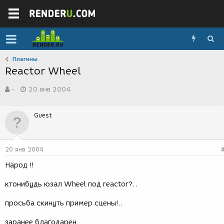
Плагины
Reactor Wheel
А
Д
-
20 янв 2004
в
а
т
т
о
а
Guest
р
с
т
о
е
з
м
д
20 янв 2004
ы
а
н
Народ !!
и
я
ктонибудь юзал Wheel под reactor?..
просьба скинуть пример сцены!..
заранее благодарен