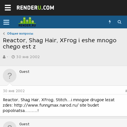
Общие вопросы
Reactor, Shag Hair, XFrog i eshe mnogo
chego est z
А
Д
-
30 янв 2002
в
а
т
т
о
а
Guest
р
с
т
о
е
з
м
д
30 янв 2002
ы
а
н
Reactor, Shag Hair, XFrog, Stitch...i mnogoe drugoe lezat
и
zdes: http://www.funnymax.narod.ru/ site budet
я
popolnatsa.........!
Guest