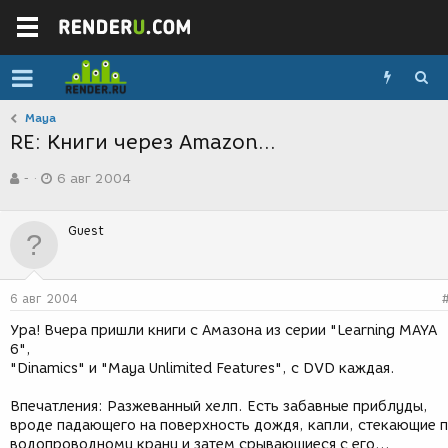
Maya
RE: Книги через Amazon...
А
Д
-
6 авг 2004
в
а
т
т
о
а
Guest
р
с
т
о
е
з
м
д
6 авг 2004
ы
а
н
Ура! Вчера пришли книги с Амазона из серии "Learning MAYA
и
6",
я
"Dinamics" и "Maya Unlimited Features", с DVD каждая.
Впечатления: Разжеванный хелп. Есть забавные приблуды,
вроде падающего на поверхность дождя, капли, стекающие 
водопроводному крану и затем срывающиеся с его...