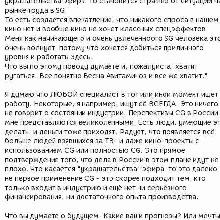
украшательства эфира, то становится страшно от ситуации н
рынке труда в SG.
То есть создается впечатление, что никакого спроса в нашем
кино нет и вообще кино не хочет классных спецэффектов.
Меня как начинающего и очень увлеченноого SG человека эт
очень волнует, потому что хочется добиться приличного
уровня и работать Здесь.
Что вы по этому поводу думаете и, пожалуйста, хватит
ругаться. Все понятно Весна Авитаминоз и все же хватит."
Я думаю что ЛЮБОЙ специалист в тот или иной момент ищет
работу. Некоторые, я например, ищут её ВСЕГДА. Это ничего
не говорит о состоянии индустрии. Перспективы CG в России
мне представляются великолепными. Есть люди, умеющие э
делать, и деньги тоже приходят. Радует, что появляется всё
больше людей взявшихся за ТВ- и даже кино-проекты с
использованием CG или полностью CG. Это прямое
подтверждение того, что дела в России в этом плане идут не
плохо. Что касается "украшательства" эфира, то это далеко
не первое применение CG - это скорее подходит тем, кто
только входит в индустрию и ещё нет ни серьёзного
финансирования, ни достаточного опыта производства.
Что вы думаете о будущем. Какие ваши прогнозы? Или мечты