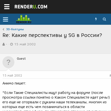
3D-болтуны
Re: Какие перспективы у SG в России?
А
Д
-
15 май 2002
в
а
т
т
о
а
Guest
р
с
т
о
е
з
м
д
15 май 2002
ы
а
н
Анимо пишет:
и
я
"Если Такие Специалисты ищут работу на форуме (после
просмотра ссылки понятно о Каком Специалисте идет речь!)
его еще не оторвали с руками наши телеканалы, многим из
которых еще есть чем позаниматься в области